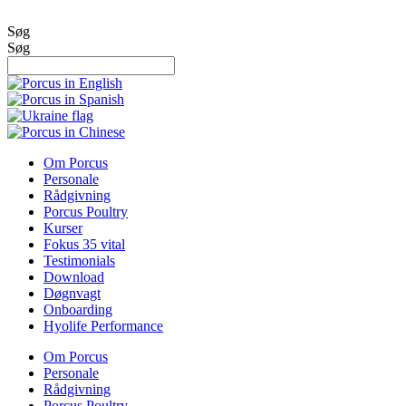
Videre
til
Søg
indhold
Søg
Om Porcus
Personale
Rådgivning
Porcus Poultry
Kurser
Fokus 35 vital
Testimonials
Download
Døgnvagt
Onboarding
Hyolife Performance
Om Porcus
Personale
Rådgivning
Porcus Poultry