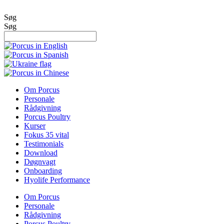
Videre
til
Søg
indhold
Søg
Om Porcus
Personale
Rådgivning
Porcus Poultry
Kurser
Fokus 35 vital
Testimonials
Download
Døgnvagt
Onboarding
Hyolife Performance
Om Porcus
Personale
Rådgivning
Porcus Poultry