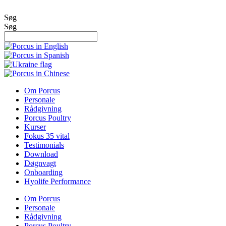
Videre
til
Søg
indhold
Søg
Om Porcus
Personale
Rådgivning
Porcus Poultry
Kurser
Fokus 35 vital
Testimonials
Download
Døgnvagt
Onboarding
Hyolife Performance
Om Porcus
Personale
Rådgivning
Porcus Poultry